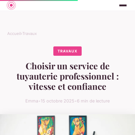
Accueil
›
Travaux
TRAVAUX
Choisir un service de
tuyauterie professionnel :
vitesse et confiance
Emma
•
15 octobre 2025
•
6 min de lecture