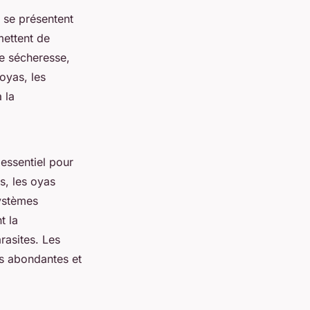
s se présentent
mettent de
e sécheresse,
 oyas, les
 la
 essentiel pour
s, les oyas
systèmes
t la
rasites. Les
us abondantes et