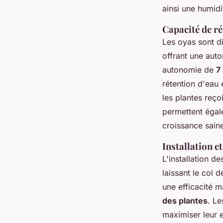
ainsi une humidi
Capacité de r
Les oyas sont dis
offrant une aut
autonomie de
7
rétention d'eau 
les plantes reç
permettent égale
croissance sain
Installation e
L'installation de
laissant le col 
une efficacité 
des plantes
. Le
maximiser leur e