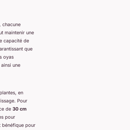
s, chacune
ut maintenir une
e capacité de
arantissant que
es oyas
 ainsi une
 plantes, en
lissage. Pour
nce de
30 cm
es pour
nt bénéfique pour