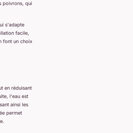
s poivrons, qui
qui s'adapte
lation facile,
n font un choix
t en réduisant
te, l'eau est
ant ainsi les
lée permet
e.