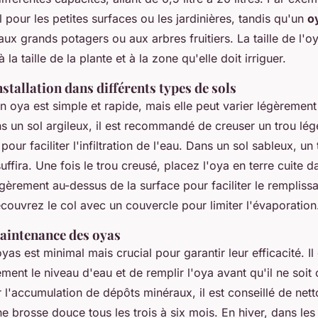
l pour les petites surfaces ou les jardinières, tandis qu'un
oy
ux grands potagers ou aux arbres fruitiers. La taille de l'oy
 la taille de la plante et à la zone qu'elle doit irriguer.
stallation dans différents types de sols
'un oya est simple et rapide, mais elle peut varier légèremen
ns un sol argileux, il est recommandé de creuser un trou lé
pour faciliter l'infiltration de l'eau. Dans un sol sableux, u
suffira. Une fois le trou creusé, placez l'oya en terre cuite d
légèrement au-dessus de la surface pour faciliter le remplis
ecouvrez le col avec un couvercle pour limiter l'évaporation
maintenance des oyas
oyas est minimal mais crucial pour garantir leur efficacité. Il
rement le niveau d'eau et de remplir l'oya avant qu'il ne soi
r l'accumulation de dépôts minéraux, il est conseillé de netto
e brosse douce tous les trois à six mois. En hiver, dans les