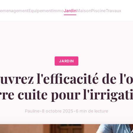
emenagement
Equipement
Immo
Jardin
Maison
Piscine
Travaux
JARDIN
vrez l'efficacité de l'
rre cuite pour l'irrigat
Pauline
•
8 octobre 2025
•
6 min de lecture