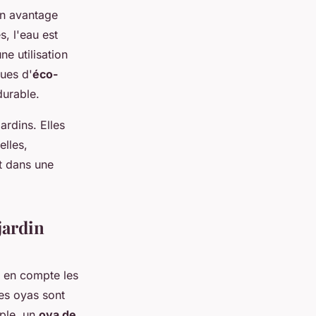
un avantage
s, l'eau est
ne utilisation
ques d'
éco-
durable.
ardins. Elles
elles,
nt dans une
jardin
re en compte les
Les oyas sont
mple, un
oya de