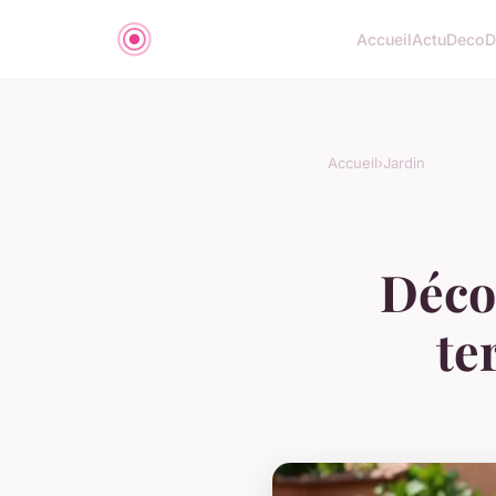
Accueil
Actu
Deco
D
Accueil
›
Jardin
Décou
te