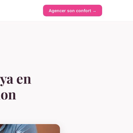
Agencer son confort →
oya en
ion