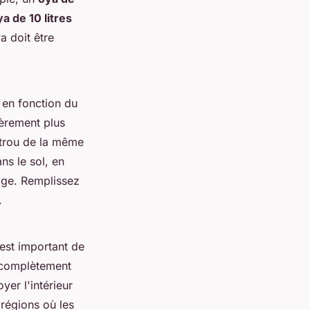
a de 10 litres
a doit être
t en fonction du
gèrement plus
n trou de la même
ans le sol, en
sage. Remplissez
.
 est important de
t complètement
yer l'intérieur
 régions où les