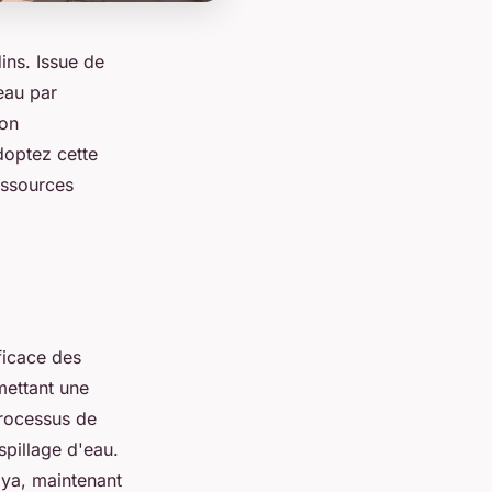
ins. Issue de
eau par
ion
doptez cette
essources
fficace des
mettant une
processus de
spillage d'eau.
'oya, maintenant