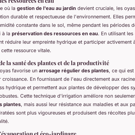
des ressources en eau
e où la
gestion de l'eau au jardin
devient cruciale, les oya
ion durable et respectueuse de l'environnement. Elles per
umidité constante dans le sol, même pendant les périodes d
i à la
préservation des ressources en eau
. En utilisant les
nt réduire leur empreinte hydrique et participer activement à
cette ressource vitale.
e la santé des plantes et de la productivité
s oyas favorise un
arrosage régulier des plantes
, ce qui est
ur croissance. En fournissant de l'eau directement aux racine
ress hydrique et permettent aux plantes de développer des 
robustes. Cette technique d'irrigation améliore non seulemen
s plantes
, mais aussi leur résistance aux maladies et aux pa
dratées sont plus vigoureuses et produisent des récoltes pl
lité.
l'évaporation et éco-jardinage