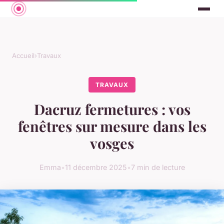
Accueil
›
Travaux
TRAVAUX
Dacruz fermetures : vos
fenêtres sur mesure dans les
vosges
Emma
•
11 décembre 2025
•
7 min de lecture