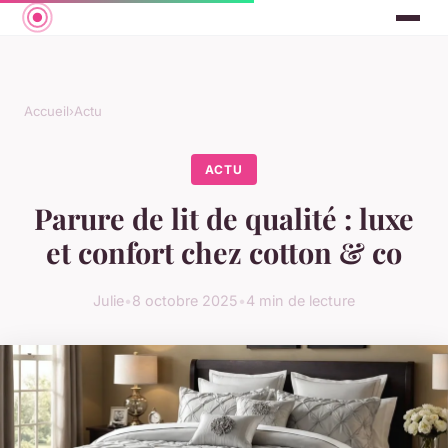
Accueil
›
Actu
ACTU
Parure de lit de qualité : luxe
et confort chez cotton & co
Julie
•
8 octobre 2025
•
4 min de lecture