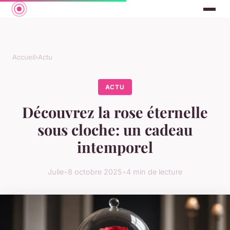
Accueil
›
Actu
ACTU
Découvrez la rose éternelle
sous cloche: un cadeau
intemporel
Julie
•
8 octobre 2025
•
4 min de lecture