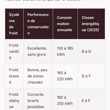
Systè
Performanc
Consom
Classe
me
e de
mation
énergétiq
de
conservatio
annuelle
ue (2025)
froid
n
Froid
Excellente,
130 à 185
ventil
B à D
sans givre
kWh
é
Froid
Bonne, peu
160 à
brass
de zones
D à F
220 kWh
é
chaudes
Froid
Correcte,
180 à
statiq
écarts
E à F
250 kWh
ue
possibles