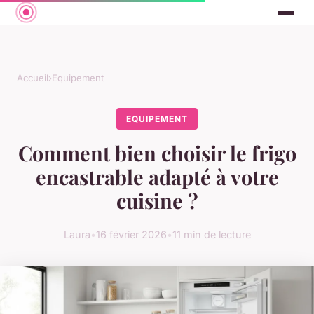
Accueil
›
Equipement
EQUIPEMENT
Comment bien choisir le frigo
encastrable adapté à votre
cuisine ?
Laura
•
16 février 2026
•
11 min de lecture