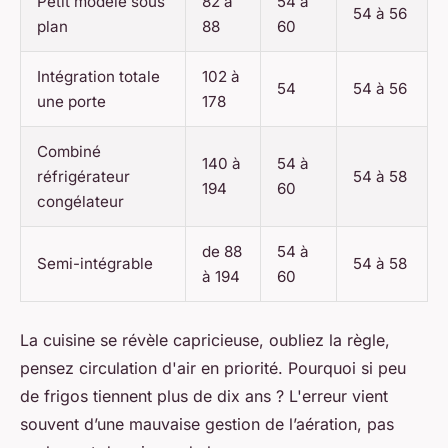
Petit modèle sous
82 à
54 à
54 à 56
plan
88
60
Intégration totale
102 à
54
54 à 56
une porte
178
Combiné
140 à
54 à
réfrigérateur
54 à 58
194
60
congélateur
de 88
54 à
Semi-intégrable
54 à 58
à 194
60
La cuisine se révèle capricieuse, oubliez la règle,
pensez circulation d'air en priorité. Pourquoi si peu
de frigos tiennent plus de dix ans ? L'erreur vient
souvent d’une mauvaise gestion de l’aération, pas