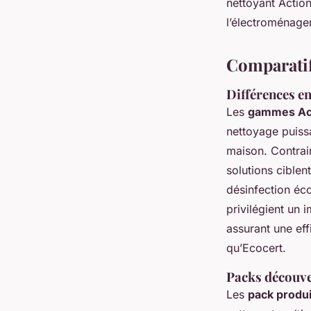
nettoyant Action
l’électroménager
Comparatif 
Différences en
Les
gammes Act
nettoyage puissa
maison. Contrai
solutions ciblen
désinfection éc
privilégient un 
assurant une eff
qu’Ecocert.
Packs découver
Les
pack produ