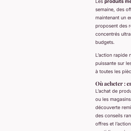
Les
produits m
semaine, des off
maintenant un e
proposent des r
concentrés ultr
budgets.
L’action rapide 
puissante sur le
à toutes les pièc
Où acheter : e
L’achat de produ
ou les magasins
découverte remi
des conseils ra
offres et l’acti