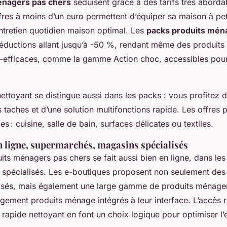
énagers pas chers
séduisent grâce à des tarifs très abord
res à moins d’un euro permettent d’équiper sa maison à peti
ntretien quotidien maison optimal. Les
packs produits mén
éductions allant jusqu’à -50 %, rendant même des produit
a-efficaces, comme la gamme Action choc, accessibles pour
nettoyant se distingue aussi dans les packs : vous profitez d
s taches et d’une solution multifonctions rapide. Les offres
es : cuisine, salle de bain, surfaces délicates ou textiles.
n ligne, supermarchés, magasins spécialisés
its ménagers pas chers se fait aussi bien en ligne, dans l
 spécialisés. Les e-boutiques proposent non seulement des
sés, mais également une large gamme de produits ménager
ngement produits ménage intégrés à leur interface. L’accès 
on rapide nettoyant en font un choix logique pour optimiser l’