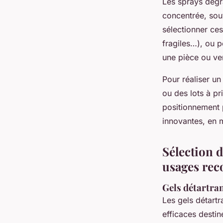
Les sprays dégra
concentrée, souv
sélectionner ces
fragiles…), ou p
une pièce ou ven
Pour réaliser u
ou des lots à pri
positionnement 
innovantes, en m
Sélection 
usages re
Gels détartra
Les gels détart
efficaces destin