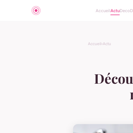
Accueil
Actu
Deco
D
Accueil
›
Actu
Découv