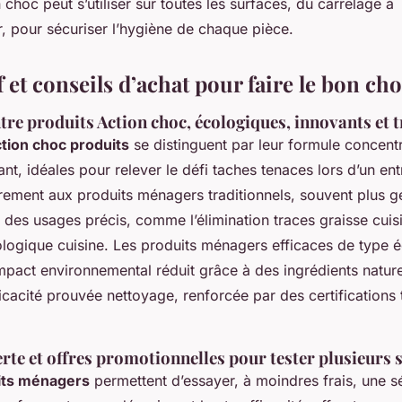
 choc peut s’utiliser sur toutes les surfaces, du carrelage à
, pour sécuriser l’hygiène de chaque pièce.
et conseils d’achat pour faire le bon cho
tre produits Action choc, écologiques, innovants et 
ion choc produits
se distinguent par leur formule concentr
nt, idéales pour relever le défi taches tenaces lors d’un en
rement aux produits ménagers traditionnels, souvent plus g
t des usages précis, comme l’élimination traces graisse cuisi
ologique cuisine. Les produits ménagers efficaces de type 
impact environnemental réduit grâce à des ingrédients nature
icacité prouvée nettoyage, renforcée par des certifications t
te et offres promotionnelles pour tester plusieurs 
its ménagers
permettent d’essayer, à moindres frais, une s