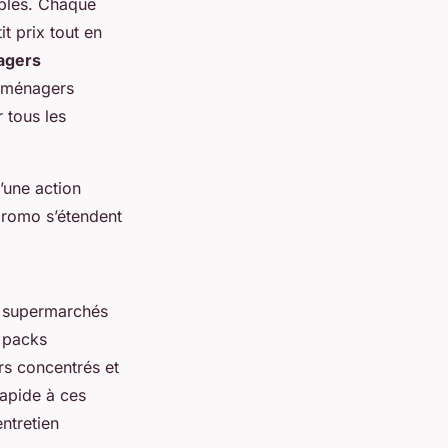
ables. Chaque
t prix tout en
agers
s ménagers
 tous les
’une action
 promo s’étendent
es supermarchés
 packs
s concentrés et
rapide à ces
entretien