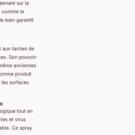
tement sur le
les comme le
e bain garantit
t aux taches de
ttes. Son pouvoir
s même anciennes
 comme produit
 les surfaces
en
logique tout en
ies et virus
rable. Ce spray