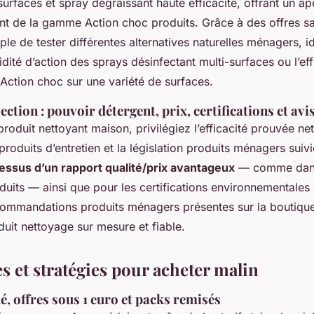
surfaces et spray dégraissant haute efficacité, offrant un a
nt de la gamme Action choc produits. Grâce à des offres sai
ple de tester différentes alternatives naturelles ménagers, i
dité d’action des sprays désinfectant multi-surfaces ou l’eff
Action choc sur une variété de surfaces.
ection : pouvoir détergent, prix, certifications et avis
produit nettoyant maison, privilégiez l’efficacité prouvée ne
e produits d’entretien et la législation produits ménagers sui
essus d’un rapport qualité/prix avantageux
— comme dan
uits — ainsi que pour les certifications environnementales 
mmandations produits ménagers présentes sur la boutique, 
uit nettoyage sur mesure et fiable.
ès et stratégies pour acheter malin
, offres sous 1 euro et packs remisés