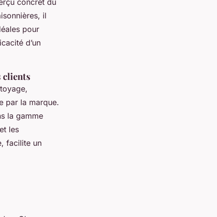
perçu concret du
sonnières, il
déales pour
icacité d’un
 clients
ttoyage,
vie par la marque.
s la gamme
et les
facilite un