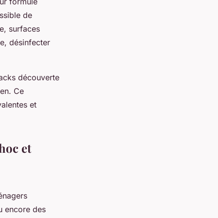
eur formule
ssible de
ge, surfaces
e, désinfecter
packs découverte
ien. Ce
alentes et
hoc et
ménagers
ou encore des