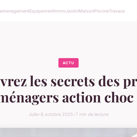
emenagement
Equipement
Immo
Jardin
Maison
Piscine
Travaux
ACTU
rez les secrets des p
ménagers action choc 
Julie
•
8 octobre 2025
•
7 min de lecture