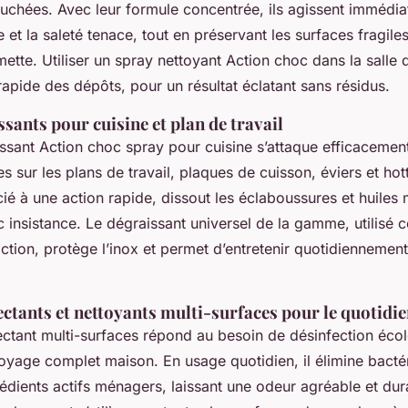
ouchées. Avec leur formule concentrée, ils agissent immédia
ire et la saleté tenace, tout en préservant les surfaces fragi
ette. Utiliser un spray nettoyant Action choc dans la salle d
rapide des dépôts, pour un résultat éclatant sans résidus.
sants pour cuisine et plan de travail
ssant Action choc spray pour cuisine s’attaque efficacemen
es sur les plans de travail, plaques de cuisson, éviers et ho
cié à une action rapide, dissout les éclaboussures et huile
c insistance. Le dégraissant universel de la gamme, utilisé
tion, protège l’inox et permet d’entretenir quotidiennement
ctants et nettoyants multi-surfaces pour le quotidi
ectant multi-surfaces répond au besoin de désinfection éco
oyage complet maison. En usage quotidien, il élimine bactér
édients actifs ménagers, laissant une odeur agréable et du