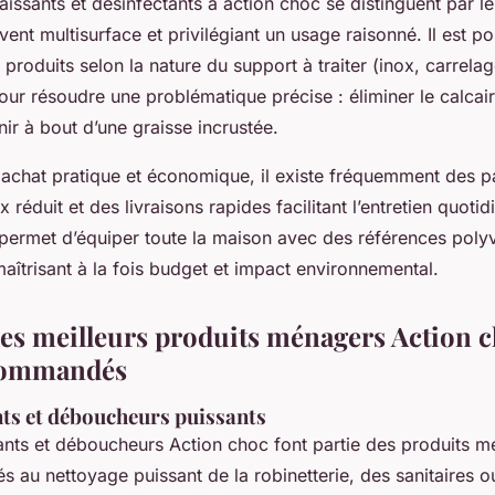
issants et désinfectants à action choc se distinguent par l
ent multisurface et privilégiant un usage raisonné. Il est po
 produits selon la nature du support à traiter (inox, carrela
our résoudre une problématique précise : éliminer le calcair
ir à bout d’une graisse incrustée.
n achat pratique et économique, il existe fréquemment des 
x réduit et des livraisons rapides facilitant l’entretien quotid
permet d’équiper toute la maison avec des références polyv
aîtrisant à la fois budget et impact environnemental.
des meilleurs produits ménagers Action c
commandés
nts et déboucheurs puissants
rants et déboucheurs Action choc font partie des produits 
és au nettoyage puissant de la robinetterie, des sanitaires 