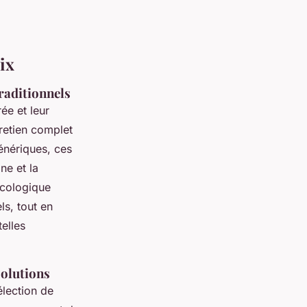
ix
traditionnels
ée et leur
tretien complet
énériques, ces
ne et la
écologique
ls, tout en
elles
solutions
élection de